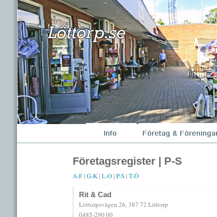
Företagsregister | P-S
A-F
|
G-K
|
L-O
|
P-S
|
T-Ö
Rit & Cad
Löttorpsvägen 26, 387 72 Löttorp
0485-290 00