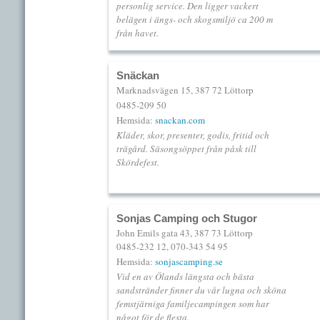
personlig service. Den ligger vackert
belägen i ängs- och skogsmiljö ca 200 m
från havet.
Snäckan
Marknadsvägen 15, 387 72 Löttorp
0485-209 50
Hemsida:
snackan.com
Kläder, skor, presenter, godis, fritid och
trägård. Säsongsöppet från påsk till
Skördefest.
Sonjas Camping och Stugor
John Emils gata 43, 387 73 Löttorp
0485-232 12, 070-343 54 95
Hemsida:
sonjascamping.se
Vid en av Ölands längsta och bästa
sandstränder finner du vår lugna och sköna
femstjärniga familjecampingen som har
något för de flesta.