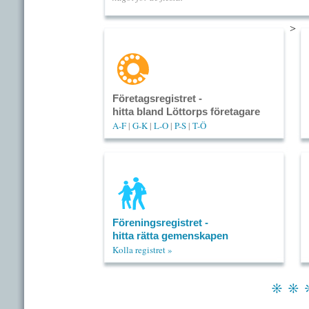
>
Företagsregistret -
hitta bland Löttorps företagare
A-F
|
G-K
|
L-O
|
P-S
|
T-Ö
Föreningsregistret -
hitta rätta gemenskapen
Kolla registret »