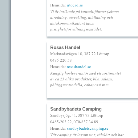
Hemsida:
ritocad.se
Vi är inriktade på konsulttjänster (såsom
utredning, utveckling, utbildning och
datakommunikation) inom
fastighetsförvaltningsområdet.
Rosas Handel
Marknadsvägen 10, 387 72 Löttorp
0485-220 58
Hemsida:
rosashandel.se
Kunglig hovleverantör med ett sortimentet
av ca 25 olika produkter, bl.a. salami,
påläggsmortadella, cabanossi m.m.
Sandbybadets Camping
Sandbysjög. 41, 387 73 Löttorp
0485-203 22, 070-837 34 89
Hemsida:
sandbybadetscamping.se
Vår camping är lagom stor, välskött och har